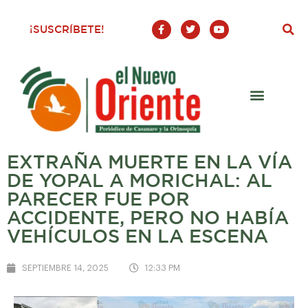
F
T
Y
¡SUSCRÍBETE!
a
w
o
c
i
u
e
t
t
b
t
u
o
e
b
o
r
e
k
-
f
EXTRAÑA MUERTE EN LA VÍA
DE YOPAL A MORICHAL: AL
PARECER FUE POR
ACCIDENTE, PERO NO HABÍA
VEHÍCULOS EN LA ESCENA
SEPTIEMBRE 14, 2025
12:33 PM