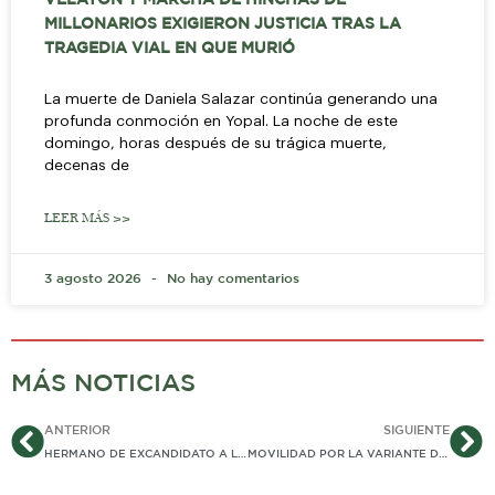
MILLONARIOS EXIGIERON JUSTICIA TRAS LA
TRAGEDIA VIAL EN QUE MURIÓ
La muerte de Daniela Salazar continúa generando una
profunda conmoción en Yopal. La noche de este
domingo, horas después de su trágica muerte,
decenas de
LEER MÁS >>
3 agosto 2026
No hay comentarios
MÁS NOTICIAS
Ant
Si
ANTERIOR
SIGUIENTE
HERMANO DE EXCANDIDATO A LA ALCALDÍA DE TRINIDAD, MURIÓ EN FATAL ACCIDENTE ENTRE PORE Y PAZ DE ARIPORO
MOVILIDAD POR LA VARIANTE DEL K18+000 EN LA VÍA VILLAVO A BOGOTÁ, SERÁ ALTERNADA, GRADUAL Y PAULATINA DESDE HOY