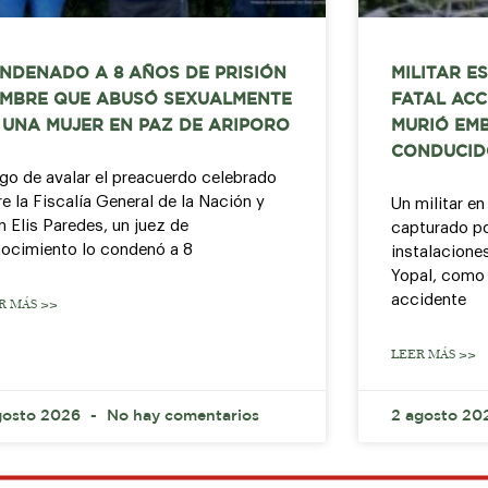
NDENADO A 8 AÑOS DE PRISIÓN
MILITAR E
MBRE QUE ABUSÓ SEXUALMENTE
FATAL ACC
 UNA MUJER EN PAZ DE ARIPORO
MURIÓ EMB
CONDUCID
go de avalar el preacuerdo celebrado
re la Fiscalía General de la Nación y
Un militar en
n Elis Paredes, un juez de
capturado por
ocimiento lo condenó a 8
instalacione
Yopal, como 
accidente
R MÁS >>
LEER MÁS >>
gosto 2026
No hay comentarios
2 agosto 2