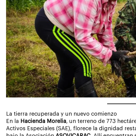
La tierra recuperada y un nuevo comienzo
En la
Hacienda Morelia
, un terreno de 773 hectá
Activos Especiales (SAE), florece la dignidad res
bajo la Asociación
ASOVICARAC
. Allí encuentran