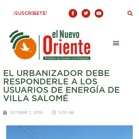
F
T
Y
¡SUSCRÍBETE!
a
w
o
c
i
u
e
t
t
b
t
u
o
e
b
o
r
e
k
-
f
EL URBANIZADOR DEBE
RESPONDERLE A LOS
USUARIOS DE ENERGÍA DE
VILLA SALOMÉ
OCTUBRE 2, 2019
5:00 AM