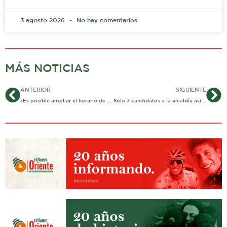
3 agosto 2026
No hay comentarios
MÁS NOTICIAS
Ant
Si
ANTERIOR
SIGUIENTE
¿Es posible ampliar el horario de servicio público de transporte?
Solo 7 candidatos a la alcaldía asistieron a debate de comerciantes