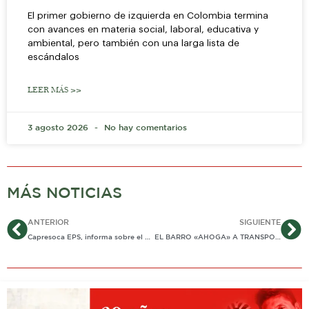
El primer gobierno de izquierda en Colombia termina
con avances en materia social, laboral, educativa y
ambiental, pero también con una larga lista de
escándalos
LEER MÁS >>
3 agosto 2026
No hay comentarios
MÁS NOTICIAS
Ant
Si
ANTERIOR
SIGUIENTE
Capresoca EPS, informa sobre el protocolo de atención de pacientes en resguardos indígenas
EL BARRO «AHOGA» A TRANSPORTADORES Y ESCOLARES EN VÍA DE OROCUÉ