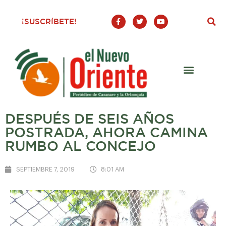
F
T
Y
¡SUSCRÍBETE!
a
w
o
c
i
u
e
t
t
b
t
u
o
e
b
o
r
e
k
-
f
DESPUÉS DE SEIS AÑOS
POSTRADA, AHORA CAMINA
RUMBO AL CONCEJO
SEPTIEMBRE 7, 2019
8:01 AM