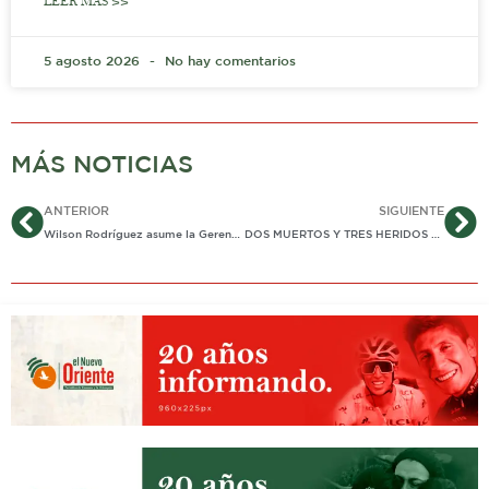
LEER MÁS >>
5 agosto 2026
No hay comentarios
MÁS NOTICIAS
Ant
Si
ANTERIOR
SIGUIENTE
Wilson Rodríguez asume la Gerencia General de Enerca luego de terminación de período de la antecesora
DOS MUERTOS Y TRES HERIDOS DEJÓ ACCIDENTE FATAL EN QUEBRADASECA