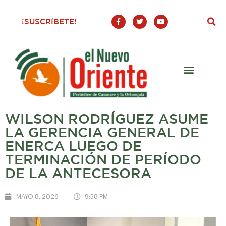
F
T
Y
¡SUSCRÍBETE!
a
w
o
c
i
u
e
t
t
b
t
u
o
e
b
o
r
e
k
-
f
WILSON RODRÍGUEZ ASUME
LA GERENCIA GENERAL DE
ENERCA LUEGO DE
TERMINACIÓN DE PERÍODO
DE LA ANTECESORA
MAYO 8, 2026
9:58 PM