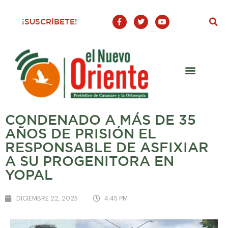
F
T
Y
¡SUSCRÍBETE!
a
w
o
c
i
u
e
t
t
b
t
u
o
e
b
o
r
e
k
-
f
CONDENADO A MÁS DE 35
AÑOS DE PRISIÓN EL
RESPONSABLE DE ASFIXIAR
A SU PROGENITORA EN
YOPAL
DICIEMBRE 22, 2025
4:45 PM