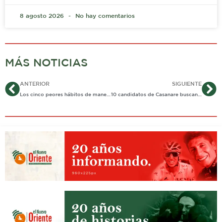
8 agosto 2026
No hay comentarios
MÁS NOTICIAS
Ant
Si
ANTERIOR
SIGUIENTE
Los cinco peores hábitos de manejo que los colombianos deberían dejar en 2025
10 candidatos de Casanare buscan cupo en el Senado en las próximas elecciones