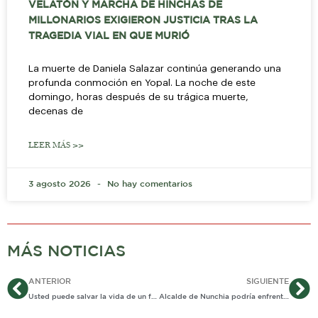
VELATÓN Y MARCHA DE HINCHAS DE
MILLONARIOS EXIGIERON JUSTICIA TRAS LA
TRAGEDIA VIAL EN QUE MURIÓ
La muerte de Daniela Salazar continúa generando una
profunda conmoción en Yopal. La noche de este
domingo, horas después de su trágica muerte,
decenas de
LEER MÁS >>
3 agosto 2026
No hay comentarios
MÁS NOTICIAS
Ant
Si
ANTERIOR
SIGUIENTE
Usted puede salvar la vida de un familiar o un amigo
Alcalde de Nunchia podría enfrentar proceso disciplinario por no reportar parentesco con candidata Julia Diaz