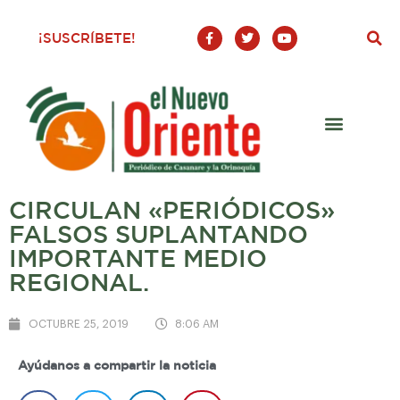
F
T
Y
¡SUSCRÍBETE!
a
w
o
c
i
u
e
t
t
b
t
u
o
e
b
o
r
e
k
-
f
CIRCULAN «PERIÓDICOS»
FALSOS SUPLANTANDO
IMPORTANTE MEDIO
REGIONAL.
OCTUBRE 25, 2019
8:06 AM
Ayúdanos a compartir la noticia