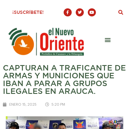
F
T
Y
¡SUSCRÍBETE!
a
w
o
c
i
u
e
t
t
b
t
u
o
e
b
o
r
e
k
-
f
CAPTURAN A TRAFICANTE DE
ARMAS Y MUNICIONES QUE
IBAN A PARAR A GRUPOS
ILEGALES EN ARAUCA.
ENERO 15, 2025
5:20 PM