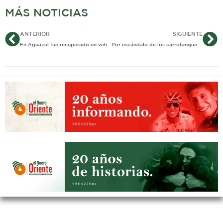
MÁS NOTICIAS
Ant
Si
ANTERIOR
SIGUIENTE
En Aguazul fue recuperado un vehículo hurtado.
Por escándalo de los carrotanques de la UNGRD amplían investigación contra congresista araucana y su esposo.