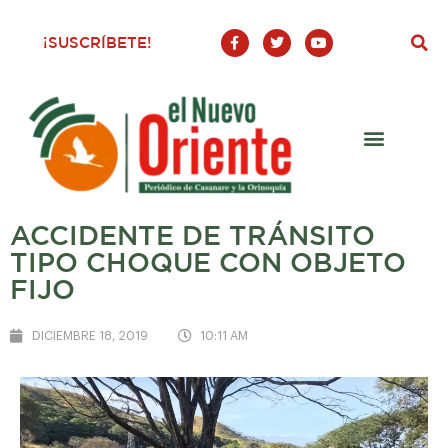
F
T
Y
¡SUSCRÍBETE!
a
w
o
c
i
u
e
t
t
b
t
u
o
e
b
o
r
e
k
-
f
ACCIDENTE DE TRÁNSITO
TIPO CHOQUE CON OBJETO
FIJO
DICIEMBRE 18, 2019
10:11 AM