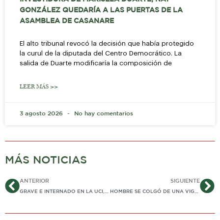
GONZÁLEZ QUEDARÍA A LAS PUERTAS DE LA
ASAMBLEA DE CASANARE
El alto tribunal revocó la decisión que había protegido
la curul de la diputada del Centro Democrático. La
salida de Duarte modificaría la composición de
LEER MÁS >>
3 agosto 2026
No hay comentarios
MÁS NOTICIAS
Ant
Si
ANTERIOR
SIGUIENTE
GRAVE E INTERNADO EN LA UCI, PEATÓN ATROPELLADO POR MOTOCICLISTA EN PAZ DE ARIPORO
HOMBRE SE COLGÓ DE UNA VIGA LUEGO DE DISCUSIÓN CON SU EXMUJER