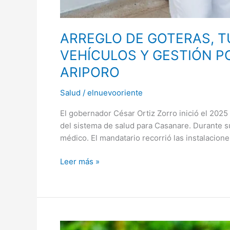
ARREGLO DE GOTERAS, T
VEHÍCULOS Y GESTIÓN P
ARIPORO
Salud
/
elnuevooriente
El gobernador César Ortiz Zorro inició el 202
del sistema de salud para Casanare. Durante su
médico. El mandatario recorrió las instalacio
Leer más »
«Al