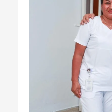
EN
APS;
NUEVOS
VEHÍCULOS
Y
GESTIÓN
POR
HOSPITAL:
AVANCES
DE
ZORRO
POR
LA
SALUD
DE
PAZ
DE
ARIPORO