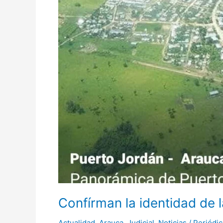
Confírman la identidad de
Actualidad
,
Arauca
,
Judicial
,
Noticias
/
Periódi