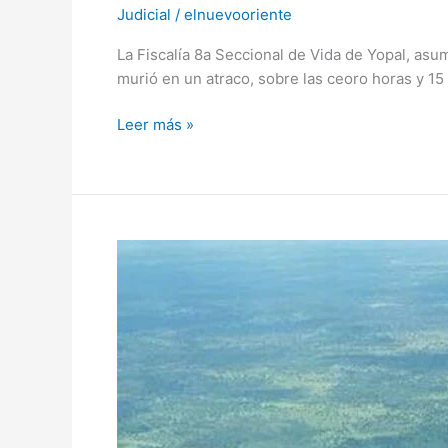
Judicial
/
elnuevooriente
La Fiscalía 8a Seccional de Vida de Yopal, asu
murió en un atraco, sobre las ceoro horas y 1
Leer más »
Confírman
la
identidad
de
las
personas
secuestradas
en
Arauquita