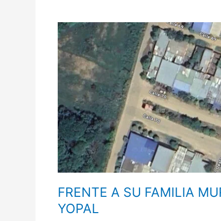
FRENTE
A
SU
FAMILIA
MURIÓ
HOMBRE
A
QUIEN
ASALTARON
PARA
ROBARLE
MOTO
EN
YOPAL
FRENTE A SU FAMILIA M
YOPAL