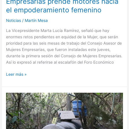
Empresarias prende motores hacia
el empoderamiento femenino
Noticias
/
Martín Mesa
La Vicepresidente Marta Lucía Ramírez, señaló que hay
enormes retos pendientes en equidad de la Mujer, que serán
prioridad para las seis mesas de trabajo del Consejo Asesor de
Mujeres Empresarias, que fueron instaladas este jueves,
durante la primera sesión del Consejo de Mujeres Empresarias.
Así lo expresó al referirse al escalafón del Foro Económico
Leer más »
Autoridades
destruyeron
cristalizadero
en
Orocué