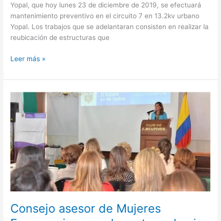
Yopal, que hoy lunes 23 de diciembre de 2019, se efectuará
mantenimiento preventivo en el circuito 7 en 13.2kv urbano
Yopal. Los trabajos que se adelantaran consisten en realizar la
reubicación de estructuras que
Leer más »
Consejo
asesor
de
Mujeres
Empresarias
prende
motores
hacia
el
empoderamiento
femenino
Consejo asesor de Mujeres