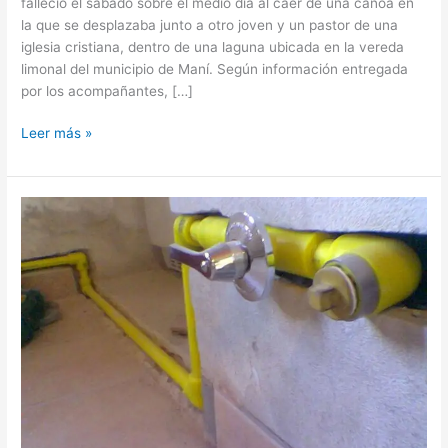
falleció el sábado sobre el medio día al caer de una canoa en
la que se desplazaba junto a otro joven y un pastor de una
iglesia cristiana, dentro de una laguna ubicada en la vereda
limonal del municipio de Maní. Según información entregada
por los acompañantes, […]
Leer más »
Tauramena
pide
a
Gases
del
Cusiana
prestar
el
servicio