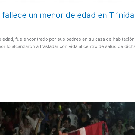
 fallece un menor de edad en Trinid
 edad, fue encontrado por sus padres en su casa de habitación
or lo alcanzaron a trasladar con vida al centro de salud de dicha