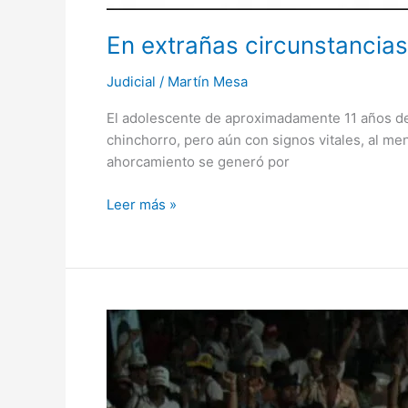
En extrañas circunstancias
Judicial
/
Martín Mesa
El adolescente de aproximadamente 11 años de
chinchorro, pero aún con signos vitales, al men
ahorcamiento se generó por
Leer más »
Marco
Tulio
Ruiz
salió
en