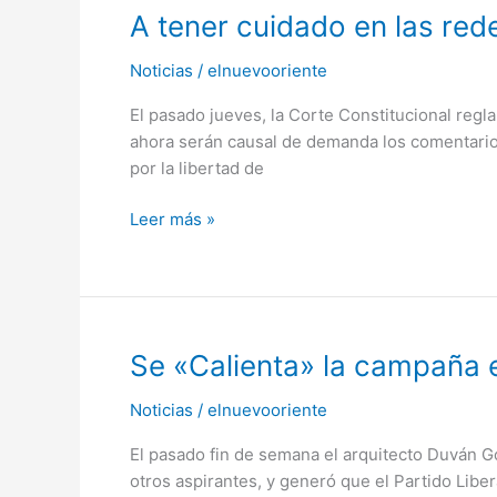
A
A tener cuidado en las red
tener
Noticias
/
elnuevooriente
cuidado
en
El pasado jueves, la Corte Constitucional regla
las
ahora serán causal de demanda los comentarios 
redes
por la libertad de
sociales.
Leer más »
Se
Se «Calienta» la campaña
«Calienta»
Noticias
/
elnuevooriente
la
campaña
El pasado fin de semana el arquitecto Duván G
en
otros aspirantes, y generó que el Partido Libe
Sácama