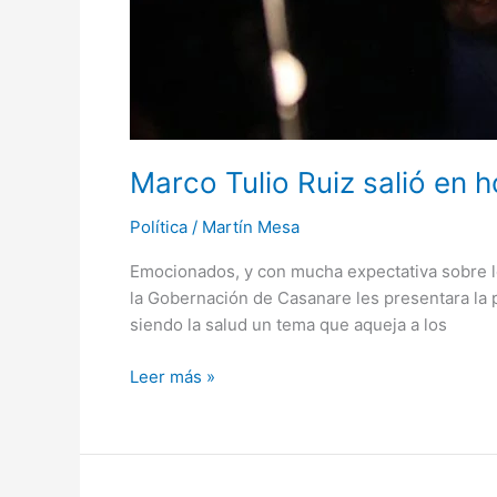
Marco Tulio Ruiz salió en
Política
/
Martín Mesa
Emocionados, y con mucha expectativa sobre lo
la Gobernación de Casanare les presentara la 
siendo la salud un tema que aqueja a los
Leer más »