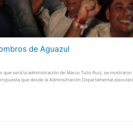
 hombros de Aguazul
 que será la administración de Marco Tulio Ruiz, se mostraron 
propuesta que desde la Adminsitración Departamental ejecutará e