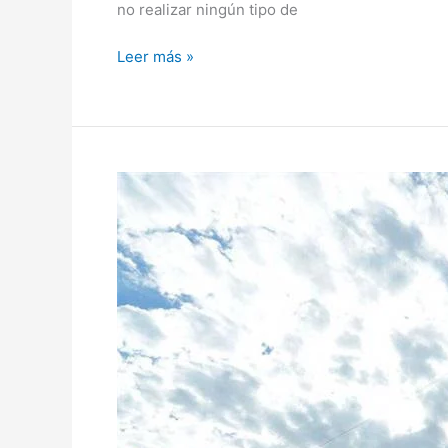
no realizar ningún tipo de
Leer más »
Persiste
la
protesta
de
la
comunidad
en
el
proyecto
YW