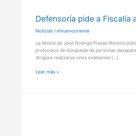
Defensoría
Defensoría pide a Fiscalía
pide
Noticias
/
elnuevooriente
a
Fiscalía
La familia de José Rodrigo Plazas Moreno pidió
agilidad
protocolos de búsqueda de personas desapareci
en
dirigía a realizarse unos exámenes […]
la
búsqueda
Leer más »
de
desparecido.
En
extrañas
circunstancias
fallece