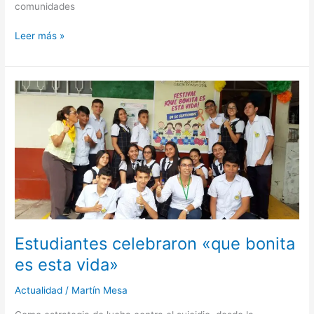
comunidades
Leer más »
Estudiantes
celebraron
«que
bonita
es
esta
vida»
Estudiantes celebraron «que bonita
es esta vida»
Actualidad
/
Martín Mesa