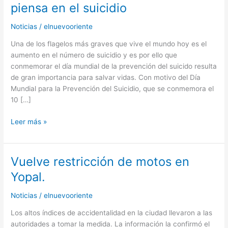
hablar
piensa en el suicidio
con
alguien
Noticias
/
elnuevooriente
que
Una de los flagelos más graves que vive el mundo hoy es el
piensa
aumento en el número de suicidio y es por ello que
en
conmemorar el día mundial de la prevención del suicido resulta
el
de gran importancia para salvar vidas. Con motivo del Día
suicidio
Mundial para la Prevención del Suicidio, que se conmemora el
10 […]
Leer más »
Vuelve restricción de motos en
Vuelve
restricción
Yopal.
de
motos
Noticias
/
elnuevooriente
en
Los altos índices de accidentalidad en la ciudad llevaron a las
Yopal.
autoridades a tomar la medida. La información la confirmó el