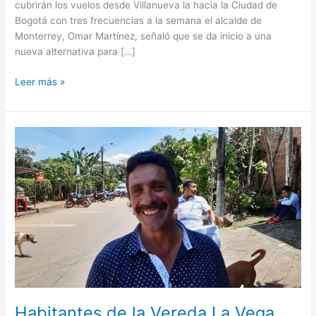
cubrirán los vuelos desde Villanueva la hacia la Ciudad de
Bogotá con tres frecuencias a la semana el alcalde de
Monterrey, Omar Martínez, señaló que se da inicio a una
nueva alternativa para […]
Leer más »
Habitantes
de
la
Vereda
La
Vega,
bloquean
el
paso
hacia
el
corregimiento
Habitantes de la Vereda La Vega,