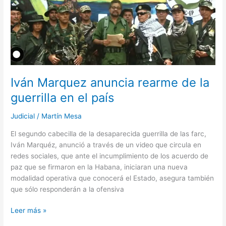
la
guerrilla
en
el
país
Iván Marquez anuncia rearme de la
guerrilla en el país
Judicial
/
Martín Mesa
El segundo cabecilla de la desaparecida guerrilla de las farc,
Iván Marquéz, anunció a través de un video que circula en
redes sociales, que ante el incumplimiento de los acuerdo de
paz que se firmaron en la Habana, iniciaran una nueva
modalidad operativa que conocerá el Estado, asegura también
que sólo responderán a la ofensiva
Leer más »