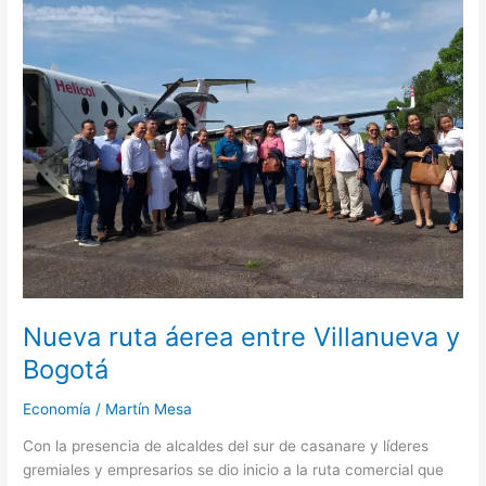
ruta
áerea
entre
Villanueva
y
Bogotá
Nueva ruta áerea entre Villanueva y
Bogotá
Economía
/
Martín Mesa
Con la presencia de alcaldes del sur de casanare y líderes
gremiales y empresarios se dio inicio a la ruta comercial que