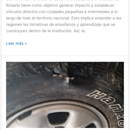
Rosario tiene como objetivo generar impacto y establecer
vínculos directos con ciudades pequeñas e intermedias a lo
largo de todo el territorio nacional. Esto implica extender a las
regiones las iniciativas de enseñanza y aprendizaje que se
construyen dentro de la Institución. Así, la
Leer más »
La
Vega
protesta
contra
contratistas
de
la
PTAP
de
Yopal