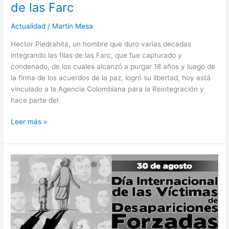
de las Farc
Actualidad
/
Martín Mesa
Hector Piedrahita, un hombre que duro varias decadas
integrando las filas de las Farc, que fue capturado y
condenado, de los cuales alcanzó a purgar 18 años y luego de
la firma de los acuerdos de la paz, logró su libertad, hoy está
vinculado a la Agencia Colombiana para la Reintegración y
hace parte del
Leer más »
En
34
años
desaparecieron
en
Casanare
4