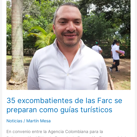
excombatientes
de
las
Farc
se
preparan
como
guías
turísticos
35 excombatientes de las Farc se
preparan como guías turísticos
Noticias
/
Martín Mesa
En convenio entre la Agencia Colombiana para la