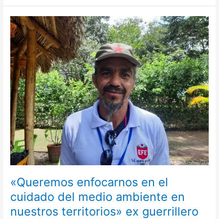
«Queremos
enfocarnos
en
el
cuidado
del
medio
ambiente
en
nuestros
territorios»
ex
guerrillero
de
las
«Queremos enfocarnos en el
Farc
cuidado del medio ambiente en
nuestros territorios» ex guerrillero