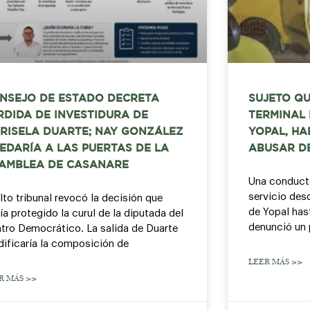
NSEJO DE ESTADO DECRETA
SUJETO QU
RDIDA DE INVESTIDURA DE
TERMINAL
RISELA DUARTE; NAY GONZÁLEZ
YOPAL, HA
EDARÍA A LAS PUERTAS DE LA
ABUSAR D
AMBLEA DE CASANARE
Una conducto
servicio des
alto tribunal revocó la decisión que
de Yopal hast
ía protegido la curul de la diputada del
denunció un 
tro Democrático. La salida de Duarte
ificaría la composición de
LEER MÁS >>
R MÁS >>