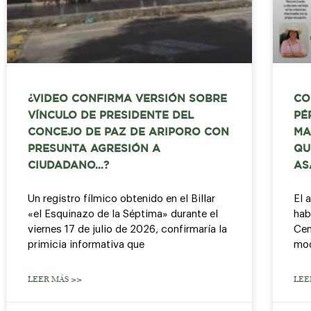
¿VIDEO CONFIRMA VERSIÓN SOBRE
CO
VÍNCULO DE PRESIDENTE DEL
PÉ
CONCEJO DE PAZ DE ARIPORO CON
MA
PRESUNTA AGRESIÓN A
QU
CIUDADANO…?
AS
Un registro fílmico obtenido en el Billar
El 
«el Esquinazo de la Séptima» durante el
hab
viernes 17 de julio de 2026, confirmaría la
Cen
primicia informativa que
mod
LEER MÁS >>
LEE