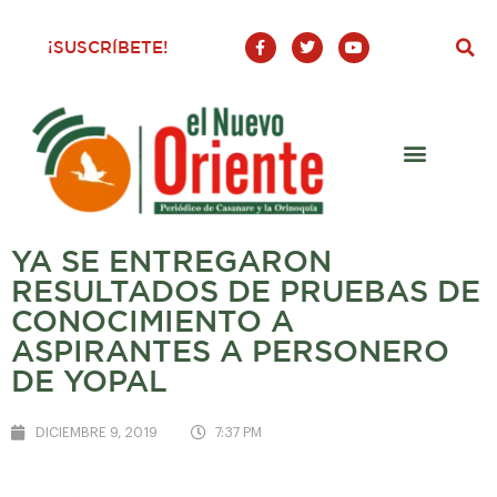
F
T
Y
¡SUSCRÍBETE!
a
w
o
c
i
u
e
t
t
b
t
u
o
e
b
o
r
e
k
-
f
YA SE ENTREGARON
RESULTADOS DE PRUEBAS DE
CONOCIMIENTO A
ASPIRANTES A PERSONERO
DE YOPAL
DICIEMBRE 9, 2019
7:37 PM