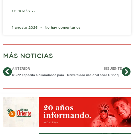
LEER MÁS >>
1 agosto 2026
No hay comentarios
MÁS NOTICIAS
Ant
Si
ANTERIOR
SIGUIENTE
UGPP capacita a ciudadanos para que paguen sus obligaciones de seguridad social
Universidad nacional sede Orinoquia busca evitar deserción de universitarios