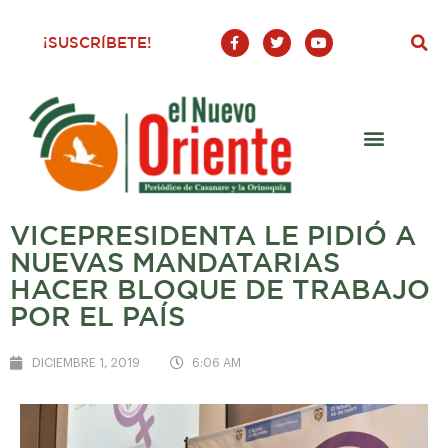
F
T
Y
¡SUSCRÍBETE!
a
w
o
c
i
u
e
t
t
b
t
u
o
e
b
o
r
e
k
-
f
VICEPRESIDENTA LE PIDIÓ A
NUEVAS MANDATARIAS
HACER BLOQUE DE TRABAJO
POR EL PAÍS
DICIEMBRE 1, 2019
6:06 AM