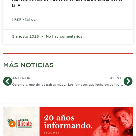
la IA
LEER MÁS >>
5 agosto 2026
No hay comentarios
MÁS NOTICIAS
Ant
Si
ANTERIOR
SIGUIENTE
Colombia, uno de los países más afectados por ciberataques.
Los famosos que lucharon contra el estigma del SIDA