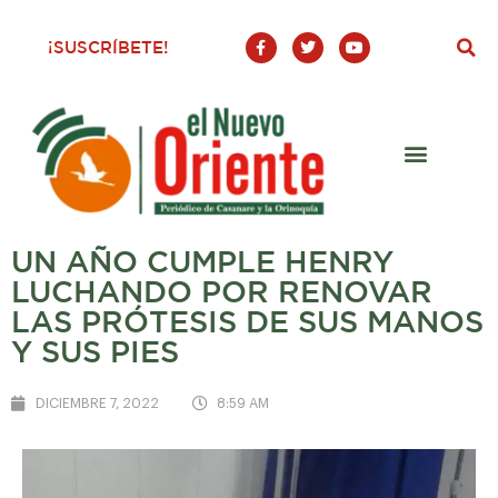
F
T
Y
¡SUSCRÍBETE!
a
w
o
c
i
u
e
t
t
b
t
u
o
e
b
o
r
e
k
-
f
UN AÑO CUMPLE HENRY
LUCHANDO POR RENOVAR
LAS PRÓTESIS DE SUS MANOS
Y SUS PIES
DICIEMBRE 7, 2022
8:59 AM