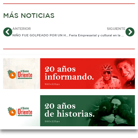
MÁS NOTICIAS
Ant
Si
ANTERIOR
SIGUIENTE
NIÑO FUE GOLPEADO POR UN HOMBRE CON PROBLEMAS MENTALES
Feria Empresarial y cultural en la Bendición este fin de semana