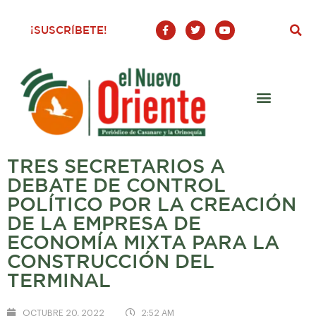
F
T
Y
¡SUSCRÍBETE!
a
w
o
c
i
u
e
t
t
b
t
u
o
e
b
o
r
e
k
-
f
TRES SECRETARIOS A
DEBATE DE CONTROL
POLÍTICO POR LA CREACIÓN
DE LA EMPRESA DE
ECONOMÍA MIXTA PARA LA
CONSTRUCCIÓN DEL
TERMINAL
OCTUBRE 20, 2022
2:52 AM