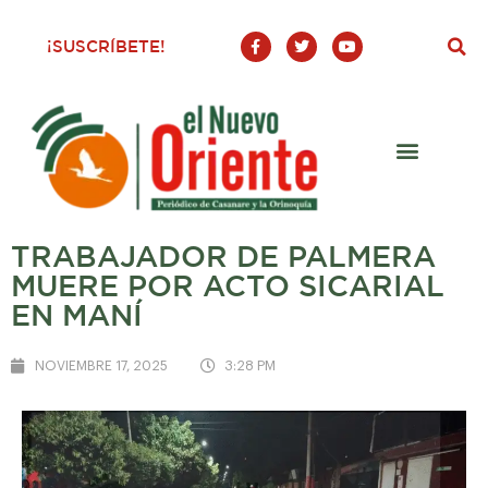
F
T
Y
¡SUSCRÍBETE!
a
w
o
c
i
u
e
t
t
b
t
u
o
e
b
o
r
e
k
-
f
TRABAJADOR DE PALMERA
MUERE POR ACTO SICARIAL
EN MANÍ
NOVIEMBRE 17, 2025
3:28 PM