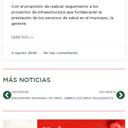
Con el propósito de realizar seguimiento a los
proyectos de infraestructura que fortalecerán la
prestación de los servicios de salud en el municipio, la
gerente
LEER MÁS >>
4 agosto 2026
No hay comentarios
MÁS NOTICIAS
Ant
Si
ANTERIOR
SIGUIENTE
ENCUENTRO NACIONAL DE PRESIDENTES DE COMITÉS Y REUNIÓN TÉCNICA NACIONAL FEDEARROZ 2025
LIBRES LOS CINCO SOLDADOS QUE ESTABAN EN PODER DEL ELN