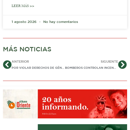
LEER MÁS >>
1 agosto 2026
No hay comentarios
MÁS NOTICIAS
Ant
Si
ANTERIOR
SIGUIENTE
POR VIOLAR DERECHOS DE GÉNERO, ADMITEN DEMANDA A ELECCIÓN DE ALIRIO EN MESA DIRECTIVA DEL SENADO
BOMBEROS CONTROLAN INCENDIO EN CPF DE CUSIANA LUEGO DE ESTALLIDO DE TANQUE