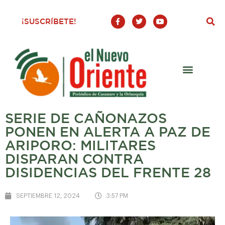
F
T
Y
¡SUSCRÍBETE!
a
w
o
c
i
u
e
t
t
b
t
u
o
e
b
o
r
e
k
-
f
SERIE DE CAÑONAZOS
PONEN EN ALERTA A PAZ DE
ARIPORO: MILITARES
DISPARAN CONTRA
DISIDENCIAS DEL FRENTE 28
SEPTIEMBRE 12, 2024
3:57 PM