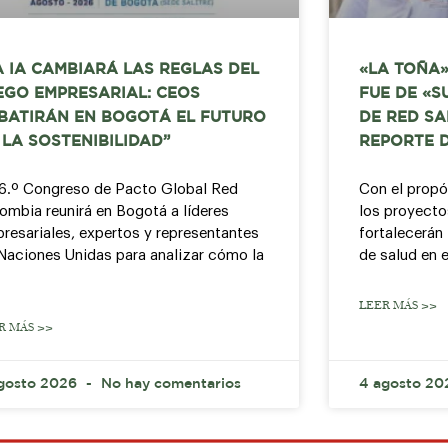
A IA CAMBIARÁ LAS REGLAS DEL
«LA TOÑA»
EGO EMPRESARIAL: CEOS
FUE DE «S
BATIRÁN EN BOGOTÁ EL FUTURO
DE RED SA
 LA SOSTENIBILIDAD”
REPORTE 
16.º Congreso de Pacto Global Red
Con el propó
ombia reunirá en Bogotá a líderes
los proyecto
resariales, expertos y representantes
fortalecerán 
Naciones Unidas para analizar cómo la
de salud en e
LEER MÁS >>
R MÁS >>
gosto 2026
No hay comentarios
4 agosto 2