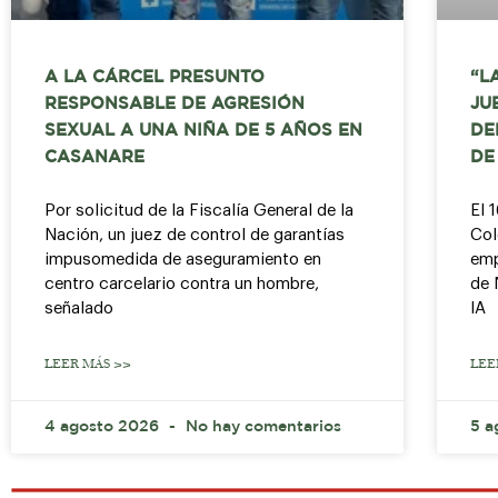
A LA CÁRCEL PRESUNTO
“L
RESPONSABLE DE AGRESIÓN
JU
SEXUAL A UNA NIÑA DE 5 AÑOS EN
DE
CASANARE
DE
Por solicitud de la Fiscalía General de la
El 
Nación, un juez de control de garantías
Col
impusomedida de aseguramiento en
emp
centro carcelario contra un hombre,
de 
señalado
IA
LEER MÁS >>
LEE
4 agosto 2026
No hay comentarios
5 a