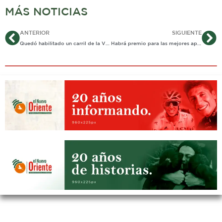
MÁS NOTICIAS
Ant
Si
ANTERIOR
SIGUIENTE
Quedó habilitado un carril de la Vía al Morro
Habrá premio para las mejores apuestas de responsabilidad corporativa en Casanare