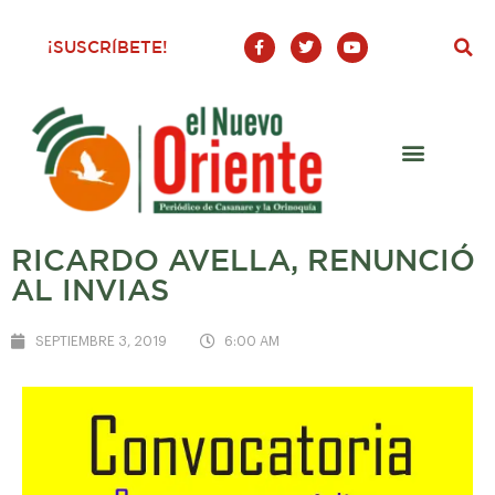
F
T
Y
¡SUSCRÍBETE!
a
w
o
c
i
u
e
t
t
b
t
u
o
e
b
o
r
e
k
-
f
RICARDO AVELLA, RENUNCIÓ
AL INVIAS
SEPTIEMBRE 3, 2019
6:00 AM