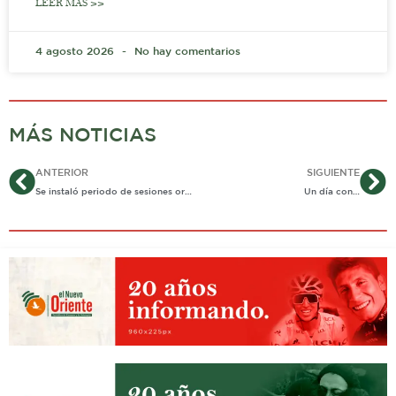
LEER MÁS >>
4 agosto 2026
No hay comentarios
MÁS NOTICIAS
Ant
Si
ANTERIOR
SIGUIENTE
Se instaló periodo de sesiones ordinarias en Asamblea
Un día con…