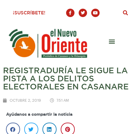
F
T
Y
¡SUSCRÍBETE!
a
w
o
c
i
u
e
t
t
b
t
u
o
e
b
o
r
e
k
-
f
REGISTRADURÍA LE SIGUE LA
PISTA A LOS DELITOS
ELECTORALES EN CASANARE
OCTUBRE 2, 2019
7:51 AM
Ayúdanos a compartir la noticia