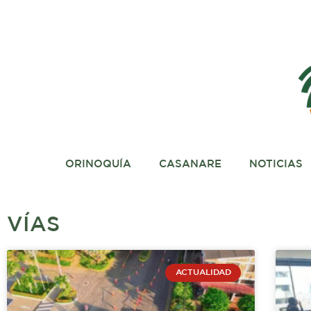
Ir
al
contenido
ORINOQUÍA
CASANARE
NOTICIAS
VÍAS
ACTUALIDAD