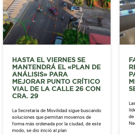
HASTA EL VIERNES SE
F
MANTENDRÁ EL «PLAN DE
R
ANÁLISIS» PARA
P
MEJORAR PUNTO CRÍTICO
M
VIAL DE LA CALLE 26 CON
S
CRA. 29
La
líd
La Secretaría de Movilidad sigue buscando
de 
soluciones que permitan movernos de
Na
forma más ordenada por la ciudad, de este
modo, se dio inició al plan