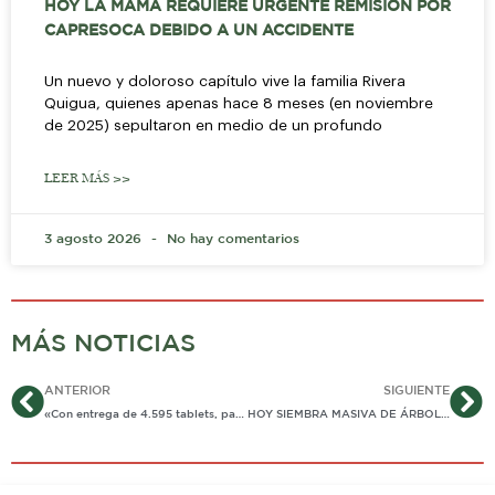
HOY LA MAMÁ REQUIERE URGENTE REMISIÓN POR
CAPRESOCA DEBIDO A UN ACCIDENTE
Un nuevo y doloroso capítulo vive la familia Rivera
Quigua, quienes apenas hace 8 meses (en noviembre
de 2025) sepultaron en medio de un profundo
LEER MÁS >>
3 agosto 2026
No hay comentarios
MÁS NOTICIAS
Ant
Si
ANTERIOR
SIGUIENTE
«Con entrega de 4.595 tablets, pagamos deuda histórica con sector rural»: dice Alcaldía de Yopal
HOY SIEMBRA MASIVA DE ÁRBOLES EN COLOMBIA: EN CASANARE, EJÉRCITO LIDERA LA INICIATIVA