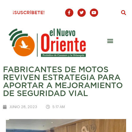
F
T
Y
¡SUSCRÍBETE!
a
w
o
c
i
u
e
t
t
b
t
u
o
e
b
o
r
e
k
-
f
FABRICANTES DE MOTOS
REVIVEN ESTRATEGIA PARA
APORTAR A MEJORAMIENTO
DE SEGURIDAD VIAL
JUNIO 28, 2023
5:17 AM