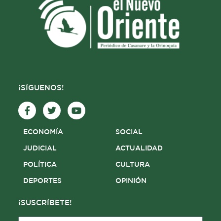
¡SÍGUENOS!
F
T
Y
a
w
o
c
i
u
e
t
t
ECONOMÍA
SOCIAL
b
t
u
o
e
b
JUDICIAL
ACTUALIDAD
o
r
e
POLÍTICA
CULTURA
k
-
DEPORTES
OPINIÓN
f
¡SUSCRÍBETE!