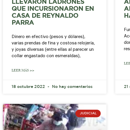
LLEVARON LADRONES
A
QUE INCURSIONARON EN
A
CASA DE REYNALDO
H
PARRA
Fun
Acc
Dinero en efectivo (pesos y dólares),
do
varias prendas de fina y costosa relojería,
re
y joyas diversas (entre ellas al parecer un
collar engastado con esmeraldas),
LE
LEER MÁS >>
18 octubre 2022
No hay comentarios
21
JUDICIAL