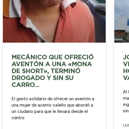
MECÁNICO QUE OFRECIÓ
J
AVENTÓN A UNA «MONA
V
DE SHORT», TERMINÓ
H
DROGADO Y SIN SU
V
CARRO…
Al 
ma
El gesto solidario de ofrecer un aventón a
ing
una mujer de acento caleño que abordó a
sin
un ciudano para que le llevara desde el
centro
LE