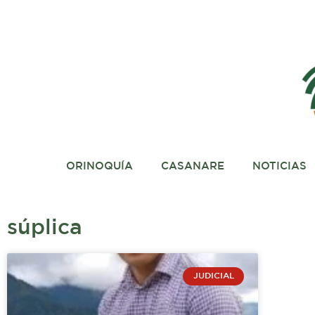
Ir
al
contenido
ORINOQUÍA
CASANARE
NOTICIAS
súplica
JUDICIAL