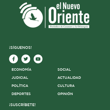
¡SÍGUENOS!
F
T
Y
a
w
o
c
i
u
e
t
t
ECONOMÍA
SOCIAL
b
t
u
o
e
b
JUDICIAL
ACTUALIDAD
o
r
e
POLÍTICA
CULTURA
k
-
DEPORTES
OPINIÓN
f
¡SUSCRÍBETE!