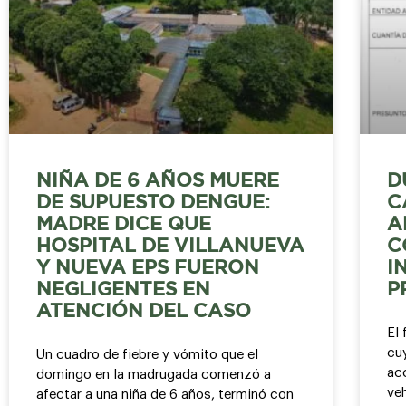
NIÑA DE 6 AÑOS MUERE
D
DE SUPUESTO DENGUE:
C
MADRE DICE QUE
A
HOSPITAL DE VILLANUEVA
C
Y NUEVA EPS FUERON
I
NEGLIGENTES EN
P
ATENCIÓN DEL CASO
El
cu
Un cuadro de fiebre y vómito que el
ac
domingo en la madrugada comenzó a
ve
afectar a una niña de 6 años, terminó con