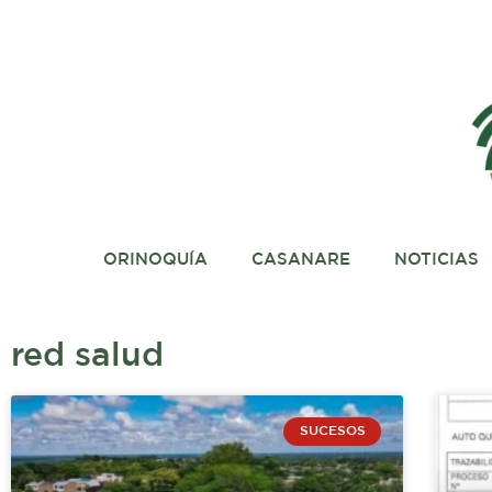
Ir
al
contenido
ORINOQUÍA
CASANARE
NOTICIAS
red salud
Página
Página
Página
Pági
SUCESOS