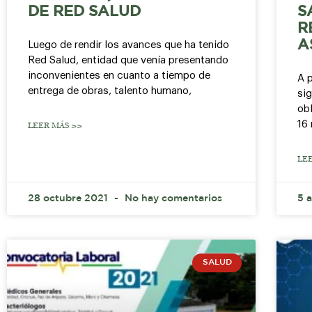
DE RED SALUD
S
R
A
Luego de rendir los avances que ha tenido
Red Salud, entidad que venía presentando
inconvenientes en cuanto a tiempo de
A p
entrega de obras, talento humano,
si
obl
16
LEER MÁS >>
LE
28 octubre 2021
No hay comentarios
5 
SALUD