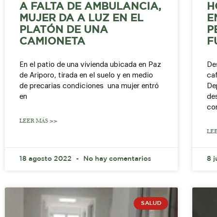
A FALTA DE AMBULANCIA,
H
MUJER DA A LUZ EN EL
E
PLATÓN DE UNA
P
CAMIONETA
F
En el patio de una vivienda ubicada en Paz
De
de Ariporo, tirada en el suelo y en medio
ca
de precarias condiciones una mujer entró
De
en
de
con
LEER MÁS >>
LE
18 agosto 2022
No hay comentarios
8 
SALUD