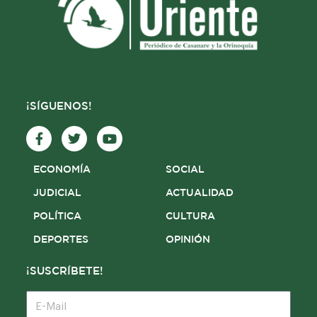
¡SÍGUENOS!
F
T
Y
a
w
o
c
i
u
e
t
t
ECONOMÍA
SOCIAL
b
t
u
o
e
b
JUDICIAL
ACTUALIDAD
o
r
e
POLÍTICA
CULTURA
k
-
DEPORTES
OPINIÓN
f
¡SUSCRÍBETE!
E-
Mail