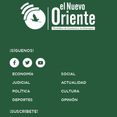
¡SÍGUENOS!
F
T
Y
a
w
o
c
i
u
e
t
t
ECONOMÍA
SOCIAL
b
t
u
o
e
b
JUDICIAL
ACTUALIDAD
o
r
e
POLÍTICA
CULTURA
k
-
DEPORTES
OPINIÓN
f
¡SUSCRÍBETE!