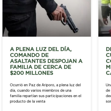
A PLENA LUZ DEL DÍA,
D
COMANDO DE
C
ASALTANTES DESPOJAN A
C
FAMILIA DE CERCA DE
M
$200 MILLONES
C
Ocurrió en Paz de Ariporo, a plena luz del
Un
día, cuando varios miembros de una
de
familia repartían sus participaciones en el
dec
producto de la venta
sor