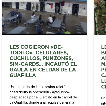
LES COGIERON «DE-
L
TODITO»: CELULARES,
B
CUCHILLOS, PUNZONES,
A
SIM-CARDS… INCAUTÓ EL
M
GAULA EN CELDAS DE LA
P
GUAFILLA
C
L
C
Un santuario de la extorsión telefónica
desarticuló la operación «Ayacucho»
desplegada por el Ejército en la cárcel de
Un 
La Guafilla, donde una requisa general a
int