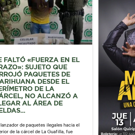
E FALTÓ «FUERZA EN EL
RAZO»: SUJETO QUE
RROJÓ PAQUETES DE
ARIHUANA DESDE EL
ERÍMETRO DE LA
ÁRCEL, NO ALCANZÓ A
LEGAR AL ÁREA DE
ELDAS…
lanzador de paquetes ilegales hacia el
erior de la cárcel de La Guafilla, fue