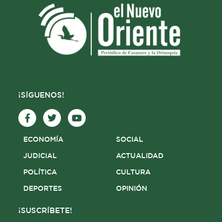
¡SÍGUENOS!
F
T
Y
a
w
o
c
i
u
e
t
t
ECONOMÍA
SOCIAL
b
t
u
o
e
b
JUDICIAL
ACTUALIDAD
o
r
e
POLÍTICA
CULTURA
k
-
DEPORTES
OPINIÓN
f
¡SUSCRÍBETE!