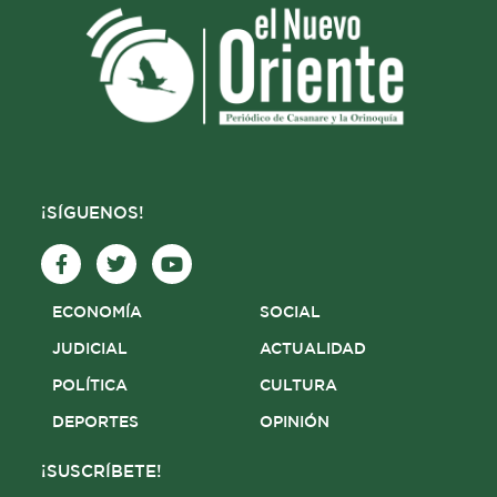
¡SÍGUENOS!
F
T
Y
a
w
o
c
i
u
e
t
t
ECONOMÍA
SOCIAL
b
t
u
o
e
b
JUDICIAL
ACTUALIDAD
o
r
e
POLÍTICA
CULTURA
k
-
DEPORTES
OPINIÓN
f
¡SUSCRÍBETE!