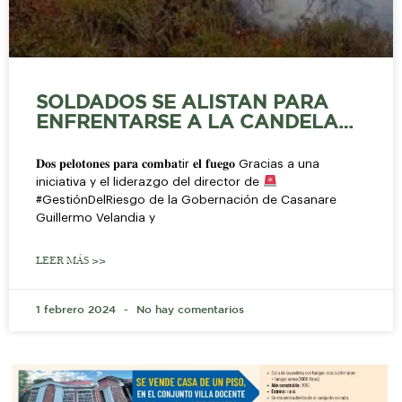
SOLDADOS SE ALISTAN PARA
ENFRENTARSE A LA CANDELA…
𝐃𝐨𝐬 𝐩𝐞𝐥𝐨𝐭𝐨𝐧𝐞𝐬 𝐩𝐚𝐫𝐚 𝐜𝐨𝐦𝐛𝐚tir 𝐞𝐥 𝐟𝐮𝐞𝐠𝐨 Gracias a una
iniciativa y el liderazgo del director de
#GestiónDelRiesgo de la Gobernación de Casanare
Guillermo Velandia y
LEER MÁS >>
1 febrero 2024
No hay comentarios