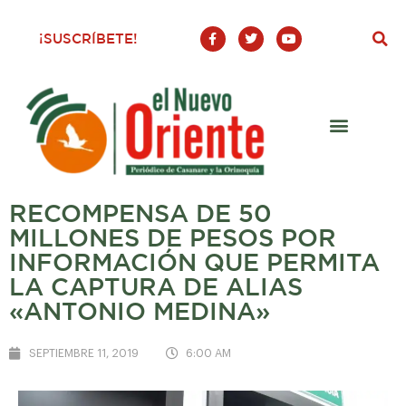
F
T
Y
¡SUSCRÍBETE!
a
w
o
c
i
u
e
t
t
b
t
u
o
e
b
o
r
e
k
-
f
RECOMPENSA DE 50
MILLONES DE PESOS POR
INFORMACIÓN QUE PERMITA
LA CAPTURA DE ALIAS
«ANTONIO MEDINA»
SEPTIEMBRE 11, 2019
6:00 AM