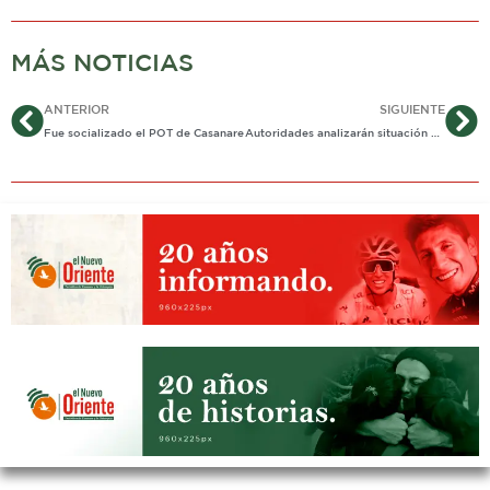
MÁS NOTICIAS
Ant
Si
ANTERIOR
SIGUIENTE
Fue socializado el POT de Casanare
Autoridades analizarán situación de resguardos indígenas