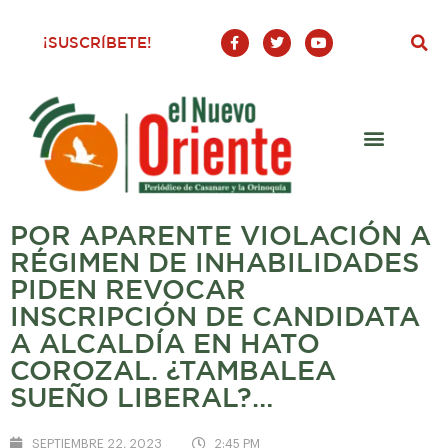
F
T
Y
¡SUSCRÍBETE!
a
w
o
c
i
u
e
t
t
b
t
u
o
e
b
o
r
e
k
-
f
POR APARENTE VIOLACIÓN A
RÉGIMEN DE INHABILIDADES
PIDEN REVOCAR
INSCRIPCIÓN DE CANDIDATA
A ALCALDÍA EN HATO
COROZAL. ¿TAMBALEA
SUEÑO LIBERAL?…
SEPTIEMBRE 22, 2023
2:45 PM