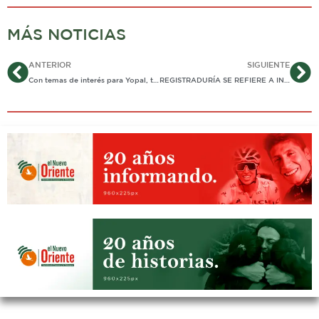
MÁS NOTICIAS
Ant
Si
ANTERIOR
SIGUIENTE
Con temas de interés para Yopal, transcurrió debate de candidatos a la Alcaldía
REGISTRADURÍA SE REFIERE A INVALIDACIÓN DE FIRMAS QUE DEJÓ POR FUERA A CANDIDATO A LA ALCALDÍA