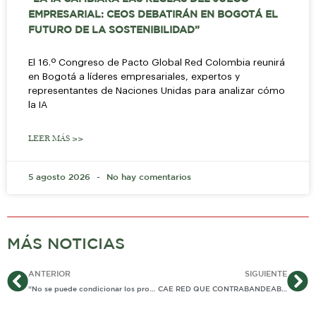
EMPRESARIAL: CEOS DEBATIRÁN EN BOGOTÁ EL
FUTURO DE LA SOSTENIBILIDAD”
El 16.º Congreso de Pacto Global Red Colombia reunirá
en Bogotá a líderes empresariales, expertos y
representantes de Naciones Unidas para analizar cómo
la IA
LEER MÁS >>
5 agosto 2026
No hay comentarios
MÁS NOTICIAS
Ant
Si
ANTERIOR
SIGUIENTE
“No se puede condicionar los programas de vivienda al voto por un candidato” MinVivienda
CAE RED QUE CONTRABANDEABA Y FALSIFICABA SUPLEMENTOS ALIMENTICIOS Y PRODUCTOS PARA EL CRECIMIENTO MUSCULAR