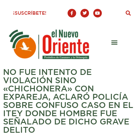
F
T
Y
¡SUSCRÍBETE!
a
w
o
c
i
u
e
t
t
b
t
u
o
e
b
o
r
e
k
-
f
NO FUE INTENTO DE
VIOLACIÓN SINO
«CHICHONERA» CON
EXPAREJA, ACLARÓ POLICÍA
SOBRE CONFUSO CASO EN EL
ITEY DONDE HOMBRE FUE
SEÑALADO DE DICHO GRAVE
DELITO