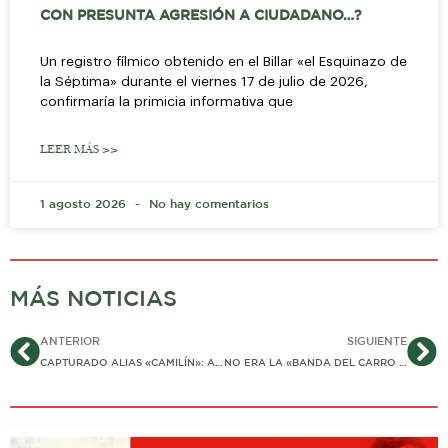
CON PRESUNTA AGRESIÓN A CIUDADANO…?
Un registro fílmico obtenido en el Billar «el Esquinazo de
la Séptima» durante el viernes 17 de julio de 2026,
confirmaría la primicia informativa que
LEER MÁS >>
1 agosto 2026
No hay comentarios
MÁS NOTICIAS
Ant
Si
ANTERIOR
SIGUIENTE
CAPTURADO ALIAS «CAMILÍN»: ACTOR RECURRENTE EN DELITOS DE HURTO Y ATRACO A COMERCIOS EN YOPAL
NO ERA LA «BANDA DEL CARRO ROJO» PERO LOS COGIÓ LA POLICÍA CON 10 KILOS Y MEDIO DE BASE DE COCA EN UN HYUNDAI