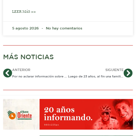
LEER MÁS >>
5 agosto 2026
No hay comentarios
MÁS NOTICIAS
Ant
Si
ANTERIOR
SIGUIENTE
Por no aclarar información sobre nexos con paramilitares la JEP rechaza solicitud de sometimiento de exalcalde de Aguazul
Luego de 23 años, al fin una familia pudo despedir a Leidy Tatiana