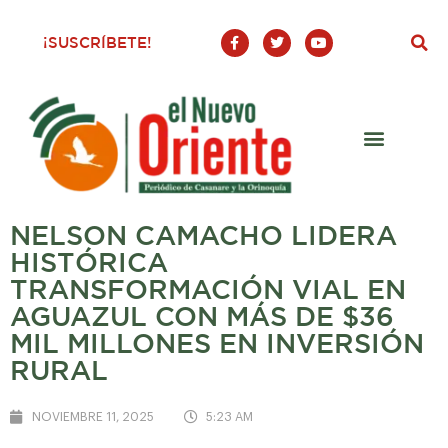
F
T
Y
¡SUSCRÍBETE!
a
w
o
c
i
u
e
t
t
b
t
u
o
e
b
o
r
e
k
-
f
NELSON CAMACHO LIDERA
HISTÓRICA
TRANSFORMACIÓN VIAL EN
AGUAZUL CON MÁS DE $36
MIL MILLONES EN INVERSIÓN
RURAL
NOVIEMBRE 11, 2025
5:23 AM