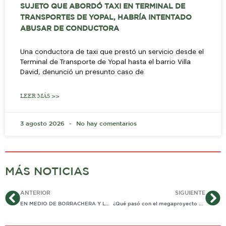
SUJETO QUE ABORDÓ TAXI EN TERMINAL DE
TRANSPORTES DE YOPAL, HABRÍA INTENTADO
ABUSAR DE CONDUCTORA
Una conductora de taxi que prestó un servicio desde el
Terminal de Transporte de Yopal hasta el barrio Villa
David, denunció un presunto caso de
LEER MÁS >>
3 agosto 2026
No hay comentarios
MÁS NOTICIAS
Ant
Si
ANTERIOR
SIGUIENTE
EN MEDIO DE BORRACHERA Y LUEGO DE ACCIDENTE EN MOTO HABRÍA OCURRIDO AGRESIÓN A EXMILITAR EN SAN LUIS DE PALENQUE
¿Qué pasó con el megaproyecto de la Plaza de Mercado de Pore? Responde la ex alcaldesa.