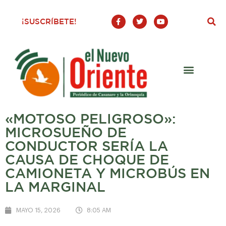
F
T
Y
¡SUSCRÍBETE!
a
w
o
c
i
u
e
t
t
b
t
u
o
e
b
o
r
e
k
-
f
«MOTOSO PELIGROSO»:
MICROSUEÑO DE
CONDUCTOR SERÍA LA
CAUSA DE CHOQUE DE
CAMIONETA Y MICROBÚS EN
LA MARGINAL
MAYO 15, 2026
8:05 AM