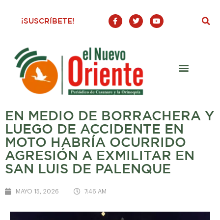
F
T
Y
¡SUSCRÍBETE!
a
w
o
c
i
u
e
t
t
b
t
u
o
e
b
o
r
e
k
-
f
EN MEDIO DE BORRACHERA Y
LUEGO DE ACCIDENTE EN
MOTO HABRÍA OCURRIDO
AGRESIÓN A EXMILITAR EN
SAN LUIS DE PALENQUE
MAYO 15, 2026
7:46 AM