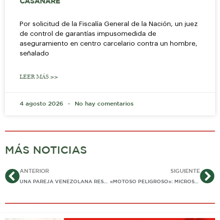
CASANARE
Por solicitud de la Fiscalía General de la Nación, un juez
de control de garantías impusomedida de
aseguramiento en centro carcelario contra un hombre,
señalado
LEER MÁS >>
4 agosto 2026
No hay comentarios
MÁS NOTICIAS
Ant
Si
ANTERIOR
SIGUIENTE
UNA PAREJA VENEZOLANA RESULTA GRAVEMENTE HERIDA EN ACCIDENTE DE TRÁNSITO EN PUENTE DE ACCESO A AGUAZUL
«MOTOSO PELIGROSO»: MICROSUEÑO DE CONDUCTOR SERÍA LA CAUSA DE CHOQUE DE CAMIONETA Y MICROBÚS EN LA MARGINAL