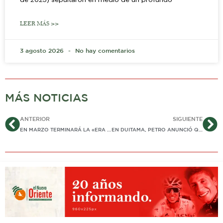
LEER MÁS >>
3 agosto 2026
No hay comentarios
MÁS NOTICIAS
Ant
Si
ANTERIOR
SIGUIENTE
EN MARZO TERMINARÁ LA «ERA BAYÓN» EN LA PRESIDENCIA DE ECOPETROL
EN DUITAMA, PETRO ANUNCIÓ QUE ASUMIRÁ DE FORMA DIRECTA FACULTADES DE VIGILANCIA EN PRESTACIÓN DE SERVICIOS PÚBLICOS