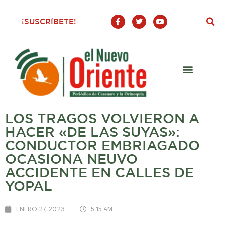
F
T
Y
¡SUSCRÍBETE!
a
w
o
c
i
u
e
t
t
b
t
u
o
e
b
o
r
e
k
-
f
LOS TRAGOS VOLVIERON A
HACER «DE LAS SUYAS»:
CONDUCTOR EMBRIAGADO
OCASIONA NEUVO
ACCIDENTE EN CALLES DE
YOPAL
ENERO 27, 2023
5:15 AM