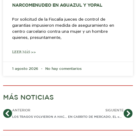
NARCOMENUDEO EN AGUAZUL Y YOPAL
Por solicitud de la Fiscalía jueces de control de
garantías impusieron medida de aseguramiento en
centro carcelario contra una mujer y un hombre
quienes, presuntamente,
LEER MÁS >>
1 agosto 2026
No hay comentarios
MÁS NOTICIAS
Ant
Si
ANTERIOR
SIGUIENTE
LOS TRAGOS VOLVIERON A HACER «DE LAS SUYAS»: CONDUCTOR EMBRIAGADO OCASIONA NEUVO ACCIDENTE EN CALLES DE YOPAL
EN CARRITO DE MERCADO, EL «GRINGO» SOSPECHOSO DE DAR MUERTE A LA DJ VALENTINA, HABRÍA SACADO SU CUERPO PARA ARROJARLO A BASURERO