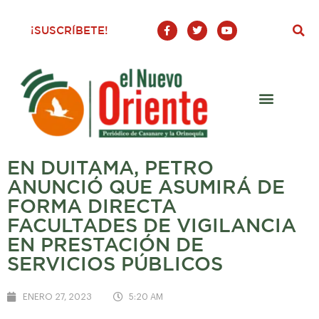
F
T
Y
¡SUSCRÍBETE!
a
w
o
c
i
u
e
t
t
b
t
u
o
e
b
o
r
e
k
-
f
EN DUITAMA, PETRO
ANUNCIÓ QUE ASUMIRÁ DE
FORMA DIRECTA
FACULTADES DE VIGILANCIA
EN PRESTACIÓN DE
SERVICIOS PÚBLICOS
ENERO 27, 2023
5:20 AM