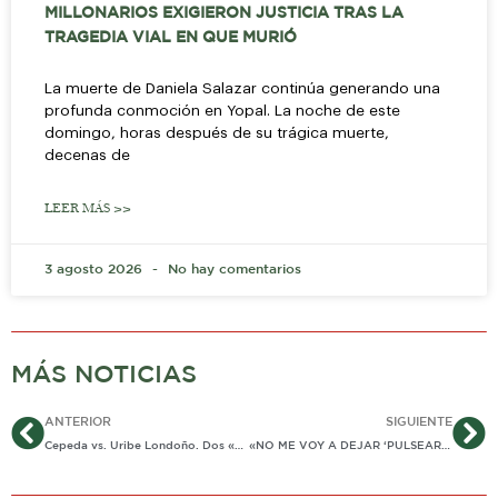
MILLONARIOS EXIGIERON JUSTICIA TRAS LA
TRAGEDIA VIAL EN QUE MURIÓ
La muerte de Daniela Salazar continúa generando una
profunda conmoción en Yopal. La noche de este
domingo, horas después de su trágica muerte,
decenas de
LEER MÁS >>
3 agosto 2026
No hay comentarios
MÁS NOTICIAS
Ant
Si
ANTERIOR
SIGUIENTE
Cepeda vs. Uribe Londoño. Dos «pollos que entran a la pelea», dos precandidaturas con diferentes visiones de país.
«NO ME VOY A DEJAR ‘PULSEAR’ Y ESTOY CANSADO DE TANTA MENTIRA Y ATROPELLO»… DIJO ZORRO EN REACCIÓN A SHOW DE DIPUTADO MANCIPE EN ACTO PÚBLICO EN TRINIDAD